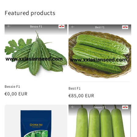
Featured products
Bessie F1
Best F1
Normale
€0,00 EUR
Normale
€85,00 EUR
prijs
prijs