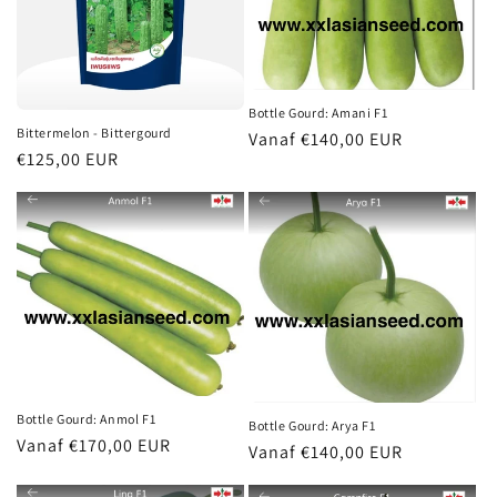
Bottle Gourd: Amani F1
Bittermelon - Bittergourd
Normale
Vanaf €140,00 EUR
Normale
€125,00 EUR
prijs
prijs
Bottle Gourd: Anmol F1
Bottle Gourd: Arya F1
Normale
Vanaf €170,00 EUR
Normale
Vanaf €140,00 EUR
prijs
prijs