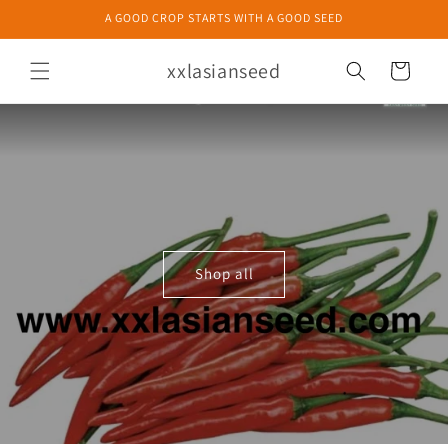
Meteen
A GOOD CROP STARTS WITH A GOOD SEED
naar de
content
xxlasianseed
Winkelwagen
Shop all