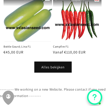
Bottle Gourd; Lina F1
Campfire F1
Normale
€45,00 EUR
Normale
Vanaf €110,00 EUR
prijs
prijs
Alles bekijken
-----------We working on a new Website. Please contact if you need
some information ---------